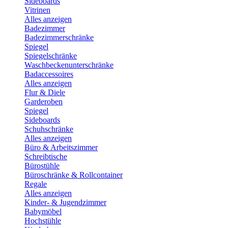
Sideboards
Vitrinen
Alles anzeigen
Badezimmer
Badezimmerschränke
Spiegel
Spiegelschränke
Waschbeckenunterschränke
Badaccessoires
Alles anzeigen
Flur & Diele
Garderoben
Spiegel
Sideboards
Schuhschränke
Alles anzeigen
Büro & Arbeitszimmer
Schreibtische
Bürostühle
Büroschränke & Rollcontainer
Regale
Alles anzeigen
Kinder- & Jugendzimmer
Babymöbel
Hochstühle